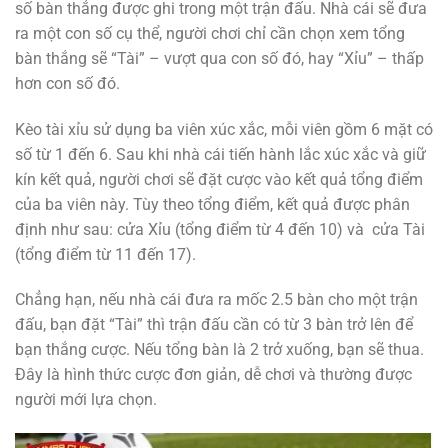
số bàn thắng được ghi trong một trận đấu. Nhà cái sẽ đưa
ra một con số cụ thể, người chơi chỉ cần chọn xem tổng
bàn thắng sẽ “Tài” – vượt qua con số đó, hay “Xỉu” – thấp
hơn con số đó.
Kèo tài xỉu sử dụng ba viên xúc xắc, mỗi viên gồm 6 mặt có
số từ 1 đến 6. Sau khi nhà cái tiến hành lắc xúc xắc và giữ
kín kết quả, người chơi sẽ đặt cược vào kết quả tổng điểm
của ba viên này. Tùy theo tổng điểm, kết quả được phân
định như sau: cửa Xỉu (tổng điểm từ 4 đến 10) và cửa Tài
(tổng điểm từ 11 đến 17).
Chẳng hạn, nếu nhà cái đưa ra mốc 2.5 bàn cho một trận
đấu, bạn đặt “Tài” thì trận đấu cần có từ 3 bàn trở lên để
bạn thắng cược. Nếu tổng bàn là 2 trở xuống, bạn sẽ thua.
Đây là hình thức cược đơn giản, dễ chơi và thường được
người mới lựa chọn.