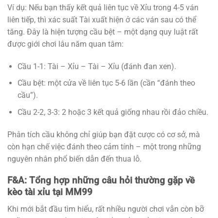
Ví dụ: Nếu bạn thấy kết quả liên tục về Xỉu trong 4-5 ván
liên tiếp, thì xác suất Tài xuất hiện ở các ván sau có thể
tăng. Đây là hiện tượng cầu bệt – một dạng quy luật rất
được giới chơi lâu năm quan tâm:
Cầu 1-1: Tài – Xỉu – Tài – Xỉu (đánh đan xen).
Cầu bệt: một cửa về liên tục 5-6 lần (cần “đánh theo
cầu”).
Cầu 2-2, 3-3: 2 hoặc 3 kết quả giống nhau rồi đảo chiều.
Phân tích cầu không chỉ giúp bạn đặt cược có cơ sở, mà
còn hạn chế việc đánh theo cảm tính – một trong những
nguyên nhân phổ biến dẫn đến thua lỗ.
F&A: Tổng hợp những câu hỏi thường gặp về
kèo tài xỉu tại MM99
Khi mới bắt đầu tìm hiểu, rất nhiều người chơi vẫn còn bỡ