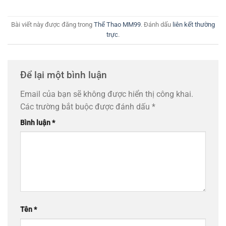
Bài viết này được đăng trong
Thể Thao MM99
. Đánh dấu
liên kết thường
trực
.
Để lại một bình luận
Email của bạn sẽ không được hiển thị công khai.
Các trường bắt buộc được đánh dấu
*
Bình luận
*
Tên
*