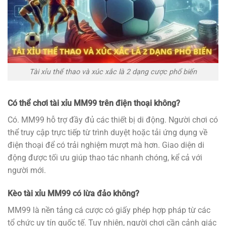
Tài xỉu thể thao và xúc xắc là 2 dạng cược phổ biến
Có thể chơi tài xỉu MM99 trên điện thoại không?
Có. MM99 hỗ trợ đầy đủ các thiết bị di động. Người chơi có
thể truy cập trực tiếp từ trình duyệt hoặc tải ứng dụng về
điện thoại để có trải nghiệm mượt mà hơn. Giao diện di
động được tối ưu giúp thao tác nhanh chóng, kể cả với
người mới.
Kèo tài xỉu MM99 có lừa đảo không?
MM99 là nền tảng cá cược có giấy phép hợp pháp từ các
tổ chức uy tín quốc tế. Tuy nhiên, người chơi cần cảnh giác