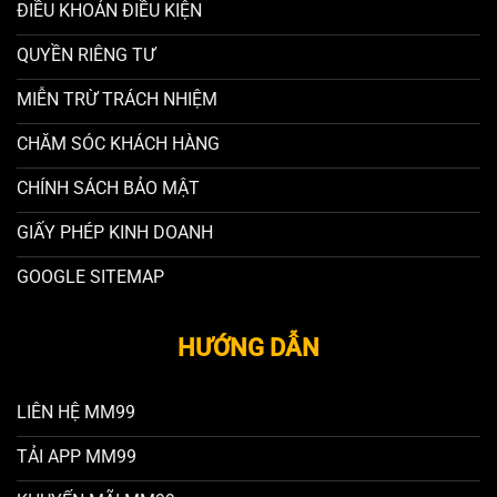
ĐIỀU KHOẢN ĐIỀU KIỆN
QUYỀN RIÊNG TƯ
MIỄN TRỪ TRÁCH NHIỆM
CHĂM SÓC KHÁCH HÀNG
CHÍNH SÁCH BẢO MẬT
GIẤY PHÉP KINH DOANH
GOOGLE SITEMAP
HƯỚNG DẪN
LIÊN HỆ MM99
TẢI APP MM99