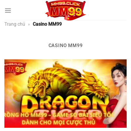
Bỏ
qua
nội
Trang chủ
»
Casino MM99
dung
CASINO MM99