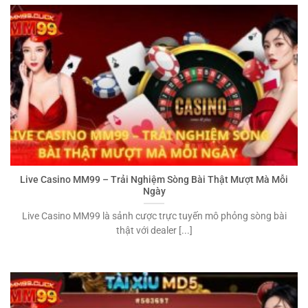
Live Casino MM99 – Trải Nghiệm Sòng Bài Thật Mượt Mà Mỗi
Ngày
Live Casino MM99 là sảnh cược trực tuyến mô phỏng sòng bài
thật với dealer [...]