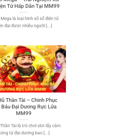
iện Tử Hấp Dẫn Tại MM99
Mega là loại hình xổ số điện tử
ện đại được nhiều người [...]
ũ Thần Tài – Chinh Phục
 Báu Đại Dương Rực Lửa
MM99
Thần Tài là trò chơi slot lấy cảm
ứng từ đại dương bao [...]