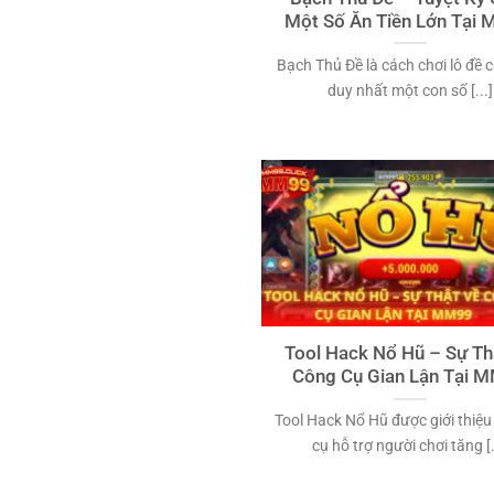
Một Số Ăn Tiền Lớn Tại
Bạch Thủ Đề là cách chơi lô đề 
duy nhất một con số [...]
Tool Hack Nổ Hũ – Sự Th
Công Cụ Gian Lận Tại 
Tool Hack Nổ Hũ được giới thiệu
cụ hỗ trợ người chơi tăng [.