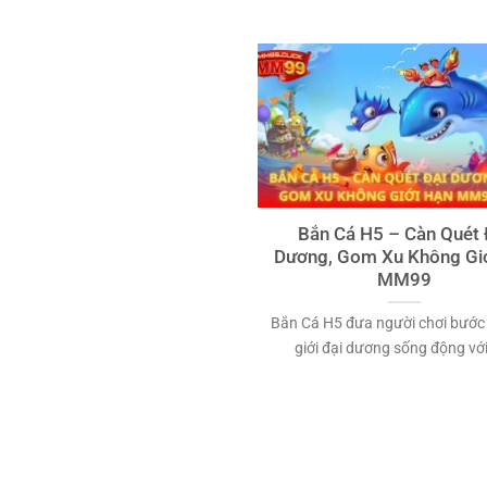
Bắn Cá H5 – Càn Quét 
Dương, Gom Xu Không Gi
MM99
Bắn Cá H5 đưa người chơi bước
giới đại dương sống động với 