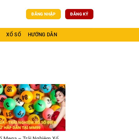
ĐĂNG NHẬP
ĐĂNG KÝ
XỔ SỐ
HƯỚNG DẪN
ố Mega – Trải Nghiệm Xổ